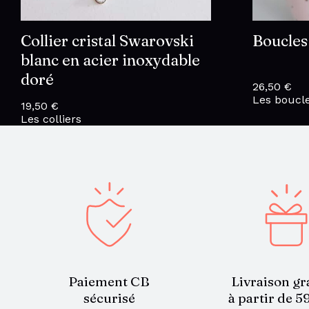
Collier cristal Swarovski
Boucles
blanc en acier inoxydable
doré
26,50
€
Les boucle
19,50
€
Les colliers
Paiement CB
Livraison gr
sécurisé
à partir de 5