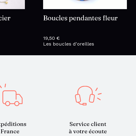
cier
Boucles pendantes fleur
19,50
€
Les boucles d'oreilles
Service client
péditions
à votre écoute
France