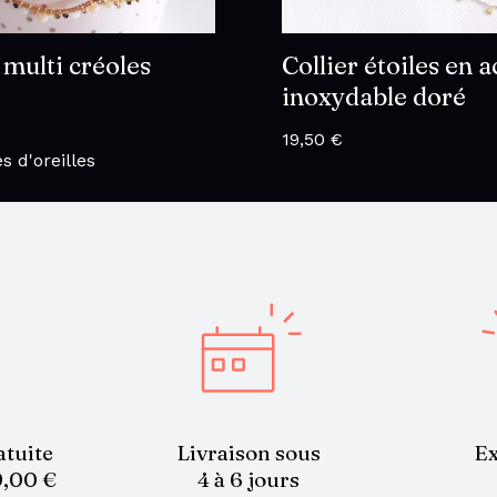
 multi créoles
Collier étoiles en a
inoxydable doré
19,50
€
s d'oreilles
atuite
Livraison sous
Ex
9,00 €
4 à 6 jours