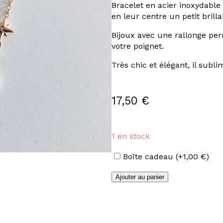
Bracelet en acier inoxydable 
en leur centre un petit brilla
Bijoux avec une rallonge perm
votre poignet.
Très chic et élégant, il sub
17,50
€
1 en stock
Options
Boîte cadeau
(+
1,00
€
)
quantité
Ajouter au panier
de
Bracelet
en
acier