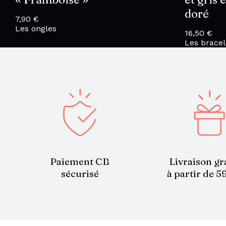
doré
7,90
€
Les ongles
16,50
€
Les bracel
Paiement CB
Livraison gr
sécurisé
à partir de 5