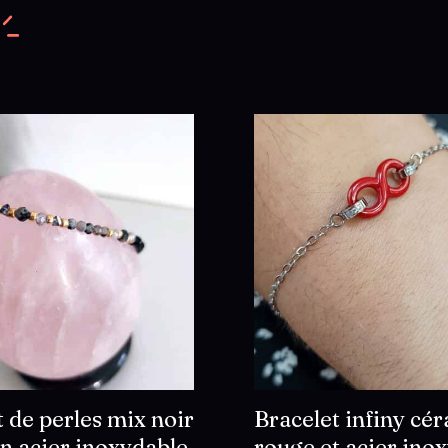
 de perles mix noir
Bracelet infiny cé
en acier inoxydable
rouge et acier ino