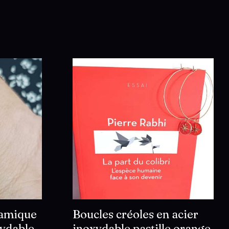
ramique
Boucles créoles en acier
xydable
inoxydable pastille orange