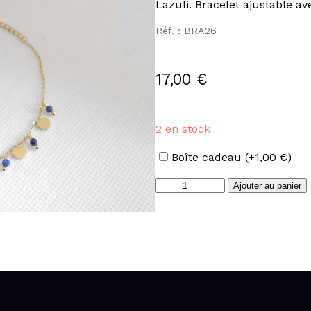
Lazuli. Bracelet ajustable a
Réf. : BRA26
17,00
€
2 en stock
Options
Boîte cadeau
(+
1,00
€
)
quantité
Ajouter au panier
de
Bracelet
perles
Lapis
Lazuli
en
acier
inoxydable
doré