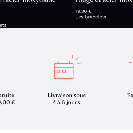
19,80
€
Les bracelets
ets
atuite
Livraison sous
Ex
9,00 €
4 à 6 jours