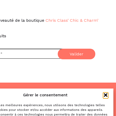
veauté de la boutique
Chris Class’ Chic & Charm’
its
Gérer le consentement
Nous trouver
& nous contacter
 les meilleures expériences, nous utilisons des technologies telles
okies pour stocker et/ou accéder aux informations des appareils.
2 place de la Liberté
 consentir à ces technologies nous permettra de traiter des données