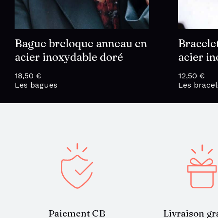
Bague breloque anneau en
Bracelet
acier inoxydable doré
acier i
18,50
€
12,50
€
Les bagues
Les bracel
Paiement CB
Livraison gr