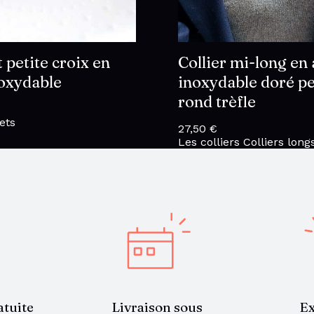
 petite croix en
Collier mi-long en 
noxydable
inoxydable doré p
rond trèfle
ets
27,50
€
Les colliers
Colliers long
atuite
Livraison sous
Ex