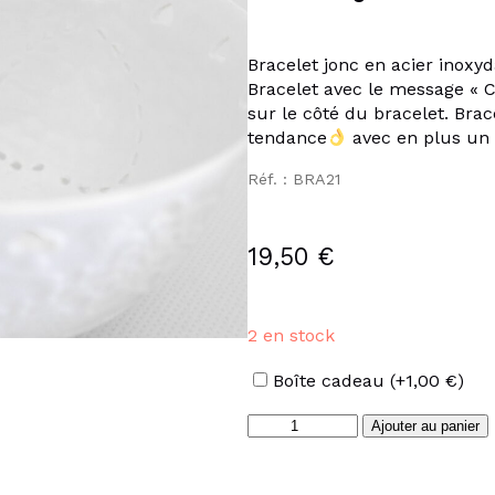
Bracelet jonc en acier inoxyda
Bracelet avec le message « C
sur le côté du bracelet. Bra
tendance
avec en plus un 
Réf. : BRA21
19,50
€
2 en stock
Options
Boîte cadeau
(+
1,00
€
)
quantité
Ajouter au panier
de
Bracelet
"Chiante