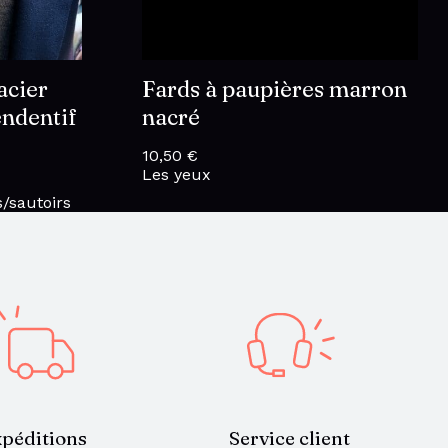
acier
Fards à paupières marron
endentif
nacré
10,50
€
Les yeux
s/sautoirs
Service client
péditions