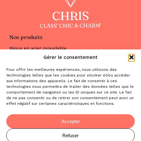
Nos produits
Bijoux en acier inoxydable
Les parures
Gérer le consentement
Pierres naturelles
Maquillage
Pour offrir les meilleures expériences, nous utilisons des
Parfums
technologies telles que les cookies pour stocker et/ou accéder
Nous trouver
aux informations des appareils. Le fait de consentir à ces
& nous contacter
technologies nous permettra de traiter des données telles que le
comportement de navigation ou les ID uniques sur ce site. Le fait
2 place de la Liberté
de ne pas consentir ou de retirer son consentement peut avoir un
effet négatif sur certaines caractéristiques et fonctions.
31470 Saint-Lys
contact@la-boutique-cadeaux.com
06 52 05 69 65
Accepter
Refuser