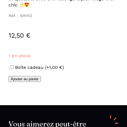
chic
Réf. : BRA13
12,50
€
1 en stock
Options
Boîte cadeau
(+
1,00
€
)
quantité
Ajouter au panier
de
Bracelet
petite
croix
en
acier
inoxydable
Vous aimerez peut-être