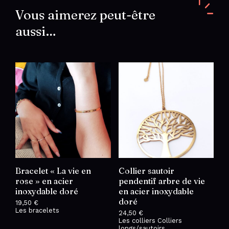
inoxydable
doré
Vous aimerez peut-être
aussi…
Bracelet « La vie en
Collier sautoir
rose » en acier
pendentif arbre de vie
inoxydable doré
en acier inoxydable
doré
19,50
€
Les bracelets
24,50
€
Les colliers
Colliers
longs/sautoirs