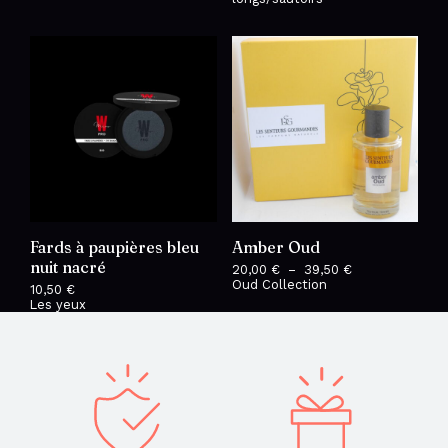
Fards à paupières bleu
Amber Oud
nuit nacré
20,00
€
–
39,50
€
Plage
Oud Collection
de
10,50
€
prix :
Les yeux
20,00 €
à
39,50 €