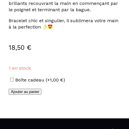
brillants recouvrant la main en commençant par
le poignet et terminant par la bague.
Bracelet chic et singulier, il sublimera votre main
à la perfection
18,50
€
1 en stock
Options
Boîte cadeau
(+
1,00
€
)
quantité
Ajouter au panier
de
Bracelet
de
main
en
acier