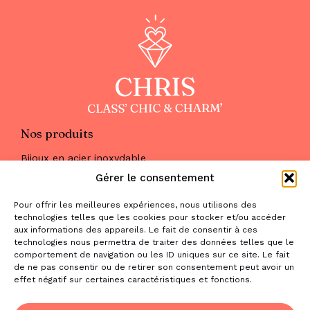
Nos produits
Bijoux en acier inoxydable
Les parures
Gérer le consentement
Pierres naturelles
Maquillage
Pour offrir les meilleures expériences, nous utilisons des
Parfums
technologies telles que les cookies pour stocker et/ou accéder
Nous trouver
aux informations des appareils. Le fait de consentir à ces
& nous contacter
technologies nous permettra de traiter des données telles que le
comportement de navigation ou les ID uniques sur ce site. Le fait
2 place de la Liberté
de ne pas consentir ou de retirer son consentement peut avoir un
effet négatif sur certaines caractéristiques et fonctions.
31470 Saint-Lys
contact@la-boutique-cadeaux.com
06 52 05 69 65