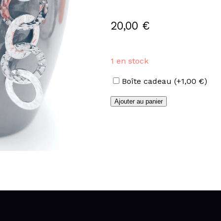
20,00
€
1 en stock
Options
Boîte cadeau
(+
1,00
€
)
quantité
Ajouter au panier
de
Boucles
multi-
anneaux