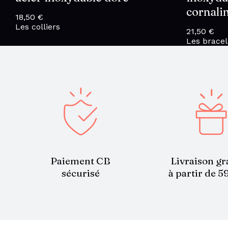
cornali
18,50
€
Les colliers
21,50
€
Les bracel
Paiement CB
Livraison gr
sécurisé
à partir de 5