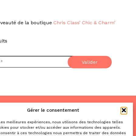
veauté de la boutique
Chris Class’ Chic & Charm’
its
Gérer le consentement
Nous trouver
& nous contacter
 les meilleures expériences, nous utilisons des technologies telles
okies pour stocker et/ou accéder aux informations des appareils.
2 place de la Liberté
 consentir à ces technologies nous permettra de traiter des données