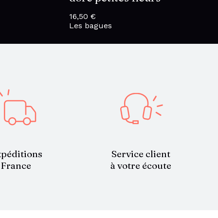
16,50
€
Les bagues
 €
€
Service client
péditions
à votre écoute
France