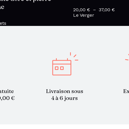
ne
20,00
€
–
37,00
€
Plage
Le Verger
de
prix :
ets
20,00
à
37,00 
atuite
Livraison sous
Ex
9,00 €
4 à 6 jours