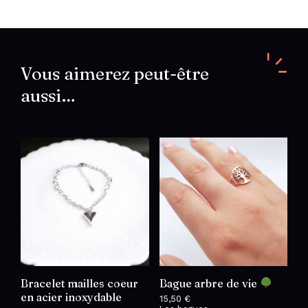
d'oreilles
corail
végétal
teinté
Vous aimerez peut-être
aussi…
Bracelet mailles coeur
Bague arbre de vie
en acier inoxydable
15,50
€