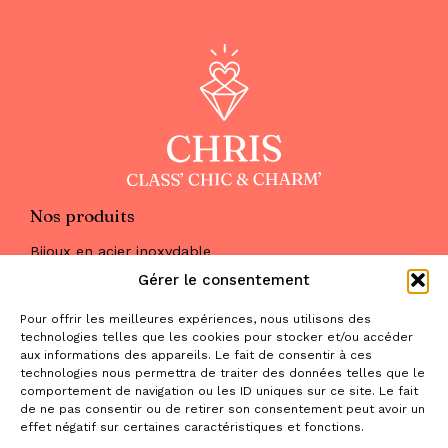
Nos produits
Bijoux en acier inoxydable
Les parures
Gérer le consentement
Pierres naturelles
Maquillage
Pour offrir les meilleures expériences, nous utilisons des
Parfums
technologies telles que les cookies pour stocker et/ou accéder
Nous trouver
aux informations des appareils. Le fait de consentir à ces
& nous contacter
technologies nous permettra de traiter des données telles que le
comportement de navigation ou les ID uniques sur ce site. Le fait
2 place de la Liberté
de ne pas consentir ou de retirer son consentement peut avoir un
effet négatif sur certaines caractéristiques et fonctions.
31470 Saint-Lys