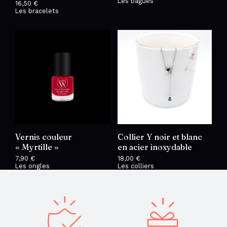
Les bagues
16,50
€
Les bracelets
Vernis couleur
Collier Y noir et blanc
« Myrtille »
en acier inoxydable
7,90
€
18,00
€
Les ongles
Les colliers