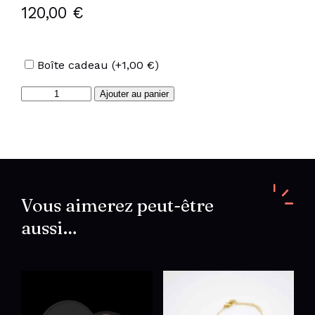
120,00
€
Options
Boîte cadeau
(+
1,00
€
)
quantité
Ajouter au panier
de
Bon
cadeaux
120€
Vous aimerez peut-être
aussi…