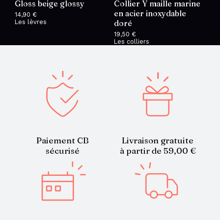
Gloss beige glossy
Collier Y maille marine
en acier inoxydable
14,90
€
Les lèvres
doré
19,50
€
Les colliers
Paiement CB
Livraison gratuite
sécurisé
à partir de 59,00 €