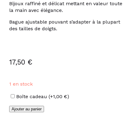
Bijoux raffiné et délicat mettant en valeur toute
la main avec élégance.
Bague ajustable pouvant s’adapter à la plupart
des tailles de doigts.
17,50
€
1 en stock
Options
Boîte cadeau
(+
1,00
€
)
quantité
Ajouter au panier
de
Bague
en
acier