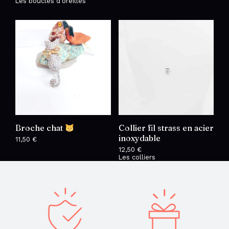
Les boucles d'oreilles
Broche chat
Collier fil strass en acier
inoxydable
11,50
€
12,50
€
Les colliers