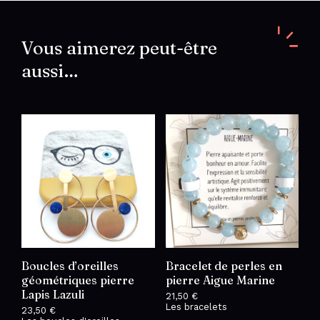
inoxydable
doré
trèfle
pierre
Vous aimerez peut-être
verte
aussi…
Boucles d’oreilles
Bracelet de perles en
géométriques pierre
pierre Aigue Marine
Lapis Lazuli
21,50
€
Les bracelets
23,50
€