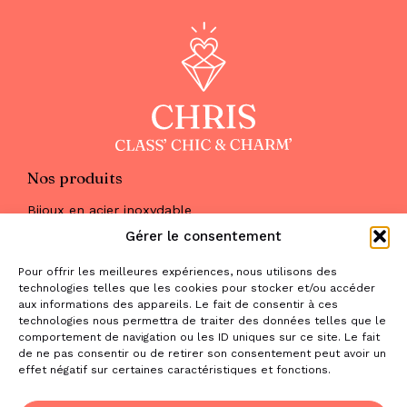
Nos produits
Bijoux en acier inoxydable
Les parures
Gérer le consentement
Pierres naturelles
Maquillage
Pour offrir les meilleures expériences, nous utilisons des
Parfums
technologies telles que les cookies pour stocker et/ou accéder
Nous trouver
aux informations des appareils. Le fait de consentir à ces
& nous contacter
technologies nous permettra de traiter des données telles que le
comportement de navigation ou les ID uniques sur ce site. Le fait
2 place de la Liberté
de ne pas consentir ou de retirer son consentement peut avoir un
effet négatif sur certaines caractéristiques et fonctions.
31470 Saint-Lys
contact@la-boutique-cadeaux.com